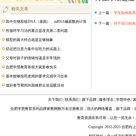
相关文章
上一篇：
学生如何提高
高中生物双链DNA（基因）、mRNA碱基数的计算
下一篇：
对于自己的未
性循环学习法的重点是攻克第二类问题
模型的最大特点就是足够抽象
切忌把注意力集中在吃力的试题上
父母对孩子的情绪传递是非常强的
合肥学慧教育恭祝大家新春快乐
基本能够按照老师的要求完成学习任务
做好春节期间向困难群众送温暖活动
关于我们
|
联系我们
|
旗下品牌
|
服务理念
|
学慧特色
|
合肥学慧教育
系列品牌家教网数万名注册教员，强大的网络覆盖，旗下品牌：
教育资源应有尽有，让您一览无余！
Copyright 2012-2023 合肥