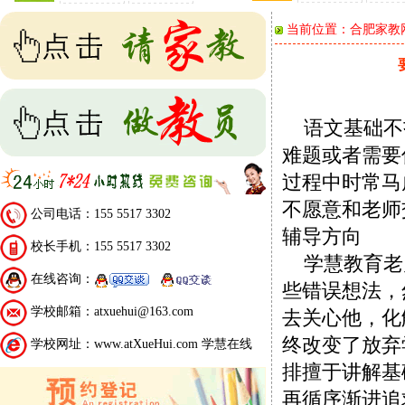
当前位置：
合肥家教
语文基础不
难题或者需要
过程中时常马
不愿意和老师
公司电话：155 5517 3302
辅导方向
校长手机：155 5517 3302
学慧教育老
在线咨询：
些错误想法，
学校邮箱：atxuehui@163.com
去关心他，化
终改变了放弃
学校网址：www.atXueHui.com 学慧在线
排擅于讲解基
再循序渐进追