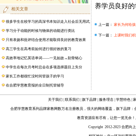
养学员良好的
相关文章
很多学生在校学习的高深书本知识走入社会后无用武之地
上一篇：
家长为何给孩
学习分子动能的时候与物体的动能进行类比
下一篇：
上课时我们积
只有表扬和批评结合使用才能取得良好的教育效果
高三学生在高考前如何进行很好效的复习
高效率地记忆英语单词——一见如故→刻骨铭心
中学生在每次月考时总会在多项选择题目上失分
家长工作都很忙没时间管孩子的学习
在合肥学慧教育报的全日制托管辅导
关于我们
|
联系我们
|
旗下品牌
|
服务理念
|
学慧特色
|
合肥学慧教育
系列品牌家教网数万名注册教员，强大的网络覆盖，旗下品牌：
教育资源应有尽有，让您一览无余！
Copyright 2012-2023 合肥