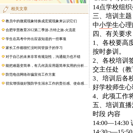
14点学校组
相关文章
三、培训主题
教员中的微观现象转换成宏观现象来认识它们
中
小学
生心理
合肥学慧教育2012第二季游-方特之旅-火流星
四、有关要求
学生在高考中外出应该知道的一些事项
1、各校要高
家长工作都很忙没时间管孩子的学习
按时参训。
对于自己的未来非常有规划性，沟通能力也不错
2、各校培训
能把难题变简单，有几何及应用题简单实用的分析…
交主任处（教
防范电信网络诈骗宣传工作方案
3、培训后各
切实增强做好预防学生溺水工作的责任感、使命感…
好学校师生心
4、此项工作
五、培训直播
时段
内容
14:00—14:30
14:30¬—15:50