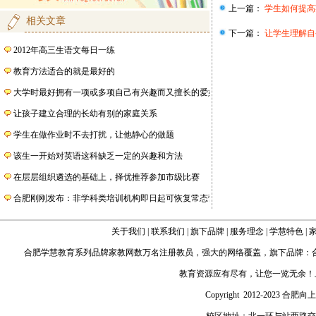
上一篇：
学生如何提高
相关文章
下一篇：
让学生理解自
2012年高三生语文每日一练
教育方法适合的就是最好的
大学时最好拥有一项或多项自己有兴趣而又擅长的爱好
让孩子建立合理的长幼有别的家庭关系
学生在做作业时不去打扰，让他静心的做题
该生一开始对英语这科缺乏一定的兴趣和方法
在层层组织遴选的基础上，择优推荐参加市级比赛
合肥刚刚发布：非学科类培训机构即日起可恢复常态营业
关于我们
|
联系我们
|
旗下品牌
|
服务理念
|
学慧特色
|
合肥学慧教育
系列品牌家教网数万名注册教员，强大的网络覆盖，旗下品牌：
教育资源应有尽有，让您一览无余！
Copyright 2012-2023 合肥