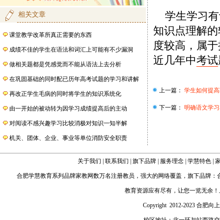
学生学习有
相关文章
知识点理解的
课堂教学改革所真正需要的东西
度较高，属于
成绩不佳的学生在语法和词汇上可能有不少漏洞
近几年中
考试
做相关题都是凭感觉而不能从语法上去分析
在巩固基础的同时配已历年高考试题的学习和讲解
上一篇：
学生如何提高
再改正学生毛病的同时将学生的知识系统化
下一篇：
明确语文学习
由一开始的被动转为因学习成绩提高后的主动
对阅读不感兴趣学习比较消极对知识一知半解
机关、团体、企业、事业等单位消防安全职责
关于我们
|
联系我们
|
旗下品牌
|
服务理念
|
学慧特色
|
合肥学慧教育
系列品牌家教网数万名注册教员，强大的网络覆盖，旗下品牌：
教育资源应有尽有，让您一览无余！
Copyright 2012-2023 合肥