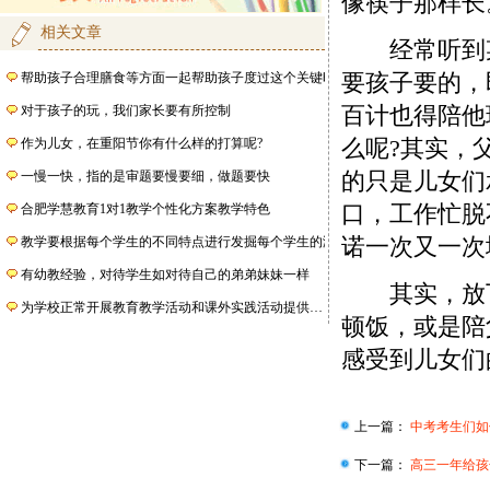
像筷子那样长
相关文章
经常听到某
帮助孩子合理膳食等方面一起帮助孩子度过这个关键时期
要孩子要的，
对于孩子的玩，我们家长要有所控制
百计也得陪他
作为儿女，在重阳节你有什么样的打算呢?
么呢?其实，
一慢一快，指的是审题要慢要细，做题要快
的只是儿女们
合肥学慧教育1对1教学个性化方案教学特色
口，工作忙脱
教学要根据每个学生的不同特点进行发掘每个学生的潜力
诺一次又一次
有幼教经验，对待学生如对待自己的弟弟妹妹一样
其实，放下
为学校正常开展教育教学活动和课外实践活动提供…
顿饭，或是陪
感受到儿女们
上一篇：
中考考生们如
下一篇：
高三一年给孩