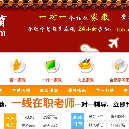
155 
第一家教
一对一家教
向上家教
合肥学习
慧
学慧名师
家长课堂
课外指南
学习心得
家