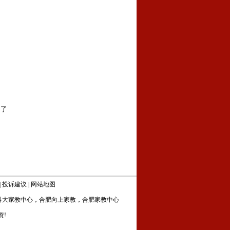
和了
|
投诉建议
|
网站地图
科大家教中心
，
合肥向上家教
，
合肥家教中心
资!