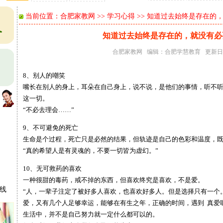
当前位置：
合肥家教网
>>
学习心得
>> 知道过去始终是存在的
知道过去始终是存在的，就没有必
合肥家教网
编辑：
合肥学慧教育
更新日期：
8、别人的嘲笑
嘴长在别人的身上，耳朵在自己身上，说不说，是他们的事情，听不听
这一切。
“不必去理会……”
9、不可避免的死亡
生命是个过程，死亡只是必然的结果，但轨迹是自己的色彩和温度，
“真的希望人是有灵魂的，不要一切皆为虚幻。”
10、无可救药的喜欢
一种很甜的毒药，戒不掉的东西，但喜欢终究是喜欢，不是爱。
在线
“人，一辈子注定了被好多人喜欢，也喜欢好多人。但是选择只有一个
爱，又有几个人足够幸运，能够在有生之年，正确的时间，遇到 真爱
生活中，并不是自己努力就一定什么都可以的。