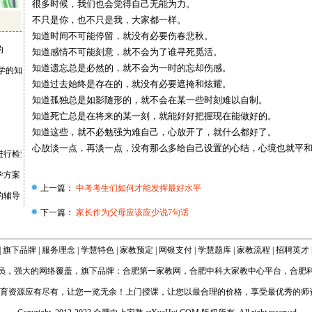
很多时候，我们也会觉得自己无能为力。
不只是你，也不只是我，大家都一样。
知道时间不可能停留，就没有必要伤春悲秋。
的
知道感情不可能刻意，就不会为了谁寻死觅活。
知道遗忘总是必然的，就不会为一时的忘却伤感。
学的知识点
知道过去始终是存在的，就没有必要遮掩和炫耀。
知道孤独总是如影随形的，就不会在某一些时刻难以自制。
知道死亡总是在将来的某一刻，就能好好把握现在能做好的。
知道这些，就不必勉强为难自己，心放开了，就什么都好了。
心放淡一点，再淡一点，没有那么多给自己设置的心结，心境也就平
进行检查
学方案
上一篇：
中考考生们如何才能发挥最好水平
的辅导
下一篇：
家长作为父母应该应少说7句话
|
旗下品牌
|
服务理念
|
学慧特色
|
家教预定
|
网银支付
|
学慧题库
|
家教流程
|
招聘英才
员，强大的网络覆盖，旗下品牌：
合肥第一家教网
，
合肥中科大家教中心平台
，
合肥
育资源应有尽有，让您一览无余！上门授课，让您以最合理的价格，享受最优秀的师