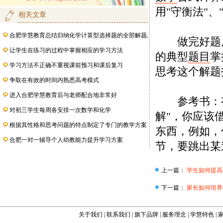
用"守衡法"、
相关文章
合肥学慧教育总结归纳化学计算型选择题的全部解题思维
做完好题后
让学生在练习的过程中掌握相应的学习方法
的典型
题目
掌
学习方法不正确不重视课前预习和课后复习
思考这个解题
争取在有效的时间内熟悉高考模式
进入合肥学慧教育后与老师配合地非常好
参考书：有
对初三学生每周各安排一次数学和化学
解"，你应该
根据其性格和思考问题的特点制定了专门的教学方案
东西，例如，
合肥一对一辅导个人幼教能力提升学习方案
节，要跳出某
上一篇：
学生如何提高
下一篇：
家长如何培养
关于我们
|
联系我们
|
旗下品牌
|
服务理念
|
学慧特色
|