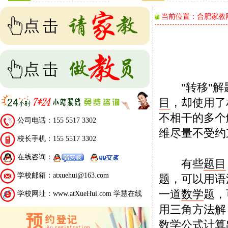
当前位置：
合肥家教
"转移"解题
目
，却使用了
不相干的多个
公司电话：155 5517 3302
维尽量不受约
校长手机：155 5517 3302
在线咨询：
有些
题目
学校邮箱：atxuehui@163.com
题，可以用语
一道
数学
题，
学校网址：www.atXueHui.com 学慧在线
用三角方法解
数学
公式计算