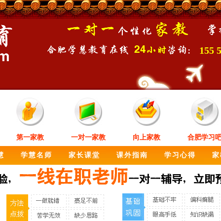
155 
第一家教
一对一家教
向上家教
合肥学习
慧
学慧名师
家长课堂
课外指南
学习心得
家