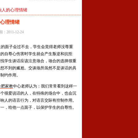
影响人的心理情绪
的心理情绪
2011-12-24
的面子会过不去，学生会觉得老师没尊重
生的自尊心伤害时学生就会产生叛逆和抗拒
师找学生谈话应该注意场合，场合的选择很重
意想不到的尴尬。交谈场所虽然不是谈话的具
的制约作用。
合肥家教
中心老师认为：我们常常看到这样一
一个很爱说话的人，在特殊的场合中，也会沉
影响人的语言行为，对语言交际有控制作用。
对一，给他一点面子，以保护学生的自尊性。