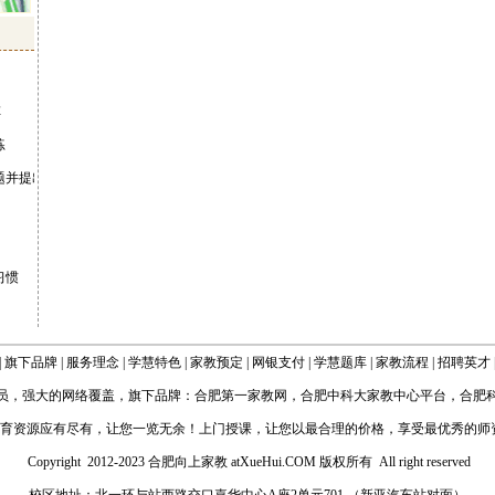
车
练
题并提出疑问
习惯
|
旗下品牌
|
服务理念
|
学慧特色
|
家教预定
|
网银支付
|
学慧题库
|
家教流程
|
招聘英才
员，强大的网络覆盖，旗下品牌：
合肥第一家教网
，
合肥中科大家教中心平台
，
合肥
育资源应有尽有，让您一览无余！上门授课，让您以最合理的价格，享受最优秀的师
Copyright 2012-2023 合肥向上家教
atXueHui.COM
版权所有 All right reserved