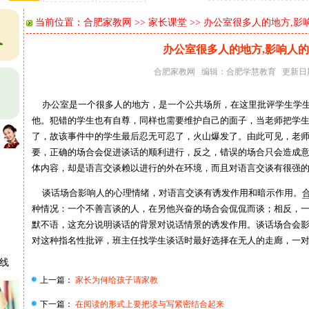
当前位置：
合肥家教网
>>
家长课堂
>> 办公室很多人的地方,
办公室很多人的地方,影响人
合肥家教网
编辑：
合肥学慧教育
更新日期：
办公室是一个很多人的地方，是一个公共场所，在这里批评学生学生
他。犯错的学生也有自尊，同样也需要维护自己的面子，当老师把学
了，故该事件中的学生最后忍无可忍了，火山爆发了。由此可见，老
要，正确的场合会促进谈话的顺利进行，反之，错误的场合只会造成
体内容，却是语言交谈赖以进行的外在环境，而且对语言交谈有很强
谈话场合影响人的心理情绪，对语言交谈有诱发作用和暗示作用。
种情况：一个不善言谈的人，在另他兴奋的场合会侃侃而谈；相反，
默不语，这充分说明谈话的背景对说话情景的诱发作用。谈话场合会
对这种指名性批评，班主任找学生谈话时最好选择在无人的走廊，一
在线
上一篇：
家长为何给孩子请家教
下一篇：
在阅读的形式上要把读与写紧密结合起来