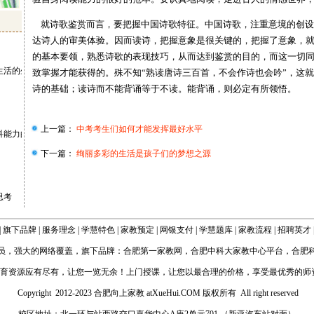
就诗歌鉴赏而言，要把握中国诗歌特征。中国诗歌，注重意境的创设
达诗人的审美体验。因而读诗，把握意象是很关键的，把握了意象，
的基本要领，熟悉诗歌的表现技巧，从而达到鉴赏的目的，而这一切
生活的生活
致掌握才能获得的。殊不知“熟读唐诗三百首，不会作诗也会吟”，这
诗的基础；读诗而不能背诵等于不读。能背诵，则必定有所领悟。
上一篇：
中考考生们如何才能发挥最好水平
科能力的分析
下一篇：
绚丽多彩的生活是孩子们的梦想之源
思考
|
旗下品牌
|
服务理念
|
学慧特色
|
家教预定
|
网银支付
|
学慧题库
|
家教流程
|
招聘英才
员，强大的网络覆盖，旗下品牌：
合肥第一家教网
，
合肥中科大家教中心平台
，
合肥
育资源应有尽有，让您一览无余！上门授课，让您以最合理的价格，享受最优秀的师
Copyright 2012-2023 合肥向上家教
atXueHui.COM
版权所有 All right reserved