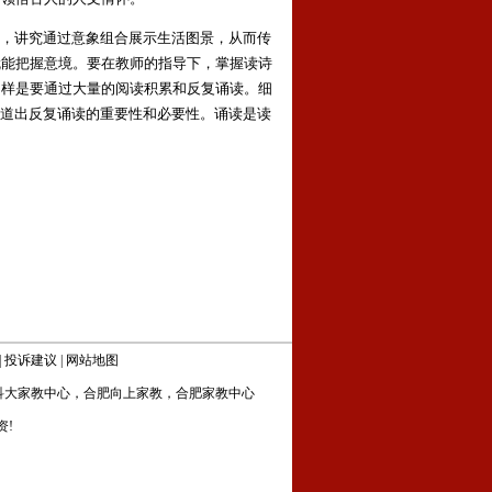
，讲究通过意象组合展示生活图景，从而传
就能把握意境。要在教师的指导下，掌握读诗
同样是要通过大量的阅读积累和反复诵读。细
就道出反复诵读的重要性和必要性。诵读是读
|
投诉建议
|
网站地图
科大家教中心
，
合肥向上家教
，
合肥家教中心
资!