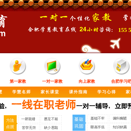
155 
第一家教
一对一家教
向上家教
合肥学习
慧
学慧名师
家长课堂
课外指南
学习心得
家