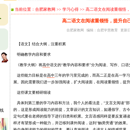
当前位置：
合肥家教网
>>
学习心得
>> 高二语文在阅读重领悟
高二语文在阅读重领悟，提升自
合肥家教网
编辑：
合肥学慧教育
更新日期
【语文】结合大纲，注重积累
明确教学内容和要求
《教学大纲》将
高中
语文的“教学内容和要求”分为阅读、写作、口
这些能力目标是在
高中
三年的学习里完成的，而高二正是在高一学习
展。因此需要我们进一步加强阅读，扩大阅读面，在阅读重领悟，提
这些课文要精研细读
具体到第三册的学习内容和方法，我个人的看法是，“文言文阅读”部
的，这是形成阅读能力的前提，文章设计的文言知识，如通假字、古
在线
定句式要在老师的指导下进行归类和积累。文言语感同样是要反复诵
样才有望形成一种能力，并迁移到课外阅读，达到“触类旁通”的效果
验自身阅读能力的很好的范本。要认真地阅读，走进古人的情感世界